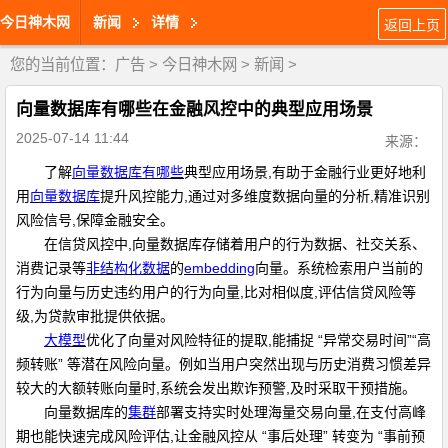
今日神木网
新闻
详情
返回上页
您的当前位置：
广告
>
今日神木网
>
新闻
>
向量数据库有哪些在金融风控中的典型应用场景
2025-07-14 11:44
来源：
了解
向量数据
库有哪些
典型应用场景,有助于金融行业更好地利
用
向
量数据库
提升风控能力,通过对多维度数据向量的分析,精准识别
风险信号,保障金融安全。
在信贷风控中,向量数据库存储着用户的行为数据、社交关系、
消费记录等
非结构化数
据
的
embed
ding
向量。系统检索用户当前的
行为向量与历史违约用户的行为向量,比对相似度,评估信贷风险等
级,为贷款审批提供依据。
大模
型
优化了向量对风险特征的提取,能捕捉 “异常交易时间”“高
频转账” 等潜在风险向量。例如当用户突然出现与历史消费习惯差异
较大的大额转账向量时,系统会发出欺诈预警,及时采取干预措施。
向量数据库的
集
群
部署支持实时处理海量交易向量,在支付高峰
期也能快速完成风险评估,让金融风控从 “事后处理” 转变为 “事前预