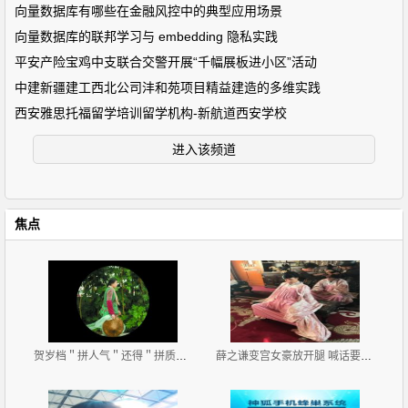
向量数据库有哪些在金融风控中的典型应用场景
向量数据库的联邦学习与 embedding 隐私实践
平安产险宝鸡中支联合交警开展“千幅展板进小区”活动
中建新疆建工西北公司沣和苑项目精益建造的多维实践
西安雅思托福留学培训留学机构-新航道西安学校
进入该频道
焦点
贺岁档＂拼人气＂还得＂拼质量＂ 四部大腕新片看哪部
薛之谦变宫女豪放开腿 喊话要找个女朋友